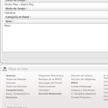
Estilo de Juego :
Stroke Play + Match Play
Modo de Juego :
Individual
Categoría de Edad :
Sexo :
Mixto
Noticias
Preguntas Frecuentes
Sección de Vídeos
G. 
Incl
Todas las Noticias
Revistas de la RFEG
Sección de Imágenes
Com
Artículos
Descargas del Portal
RFEG
Com
Todos los Artículos
Patrocinadores
Comité Antidopaje
Com
Competiciones
Circulares
Campos y Hándicaps
Com
Busq. Competiciones
Sección Multimedia
C. Disciplina Deportiva
Com
Servicios
Comité Femenino
Com