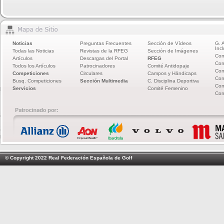
Noticias
Preguntas Frecuentes
Sección de Vídeos
G. 
Incl
Todas las Noticias
Revistas de la RFEG
Sección de Imágenes
Com
Artículos
Descargas del Portal
RFEG
Com
Todos los Artículos
Patrocinadores
Comité Antidopaje
Com
Competiciones
Circulares
Campos y Hándicaps
Com
Busq. Competiciones
Sección Multimedia
C. Disciplina Deportiva
Com
Servicios
Comité Femenino
Com
© Copyright 2022 Real Federación Española de Golf