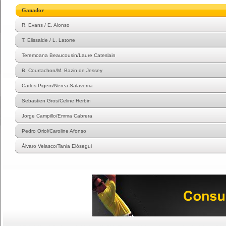
Ganador
R. Evans / E. Alonso
T. Elissalde / L. Latorre
Teremoana Beaucousin/Laure Cateslain
B. Courtachon/M. Bazin de Jessey
Carlos Pigem/Nerea Salaverria
Sebastien Gros/Celine Herbin
Jorge Campillo/Emma Cabrera
Pedro Oriol/Caroline Afonso
Álvaro Velasco/Tania Elósegui