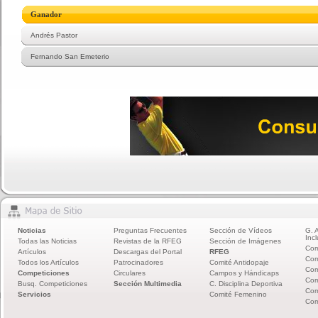
Ganador
Andrés Pastor
Fernando San Emeterio
Noticias
Preguntas Frecuentes
Sección de Vídeos
G. 
Incl
Todas las Noticias
Revistas de la RFEG
Sección de Imágenes
Com
Artículos
Descargas del Portal
RFEG
Com
Todos los Artículos
Patrocinadores
Comité Antidopaje
Com
Competiciones
Circulares
Campos y Hándicaps
Com
Busq. Competiciones
Sección Multimedia
C. Disciplina Deportiva
Com
Servicios
Comité Femenino
Com