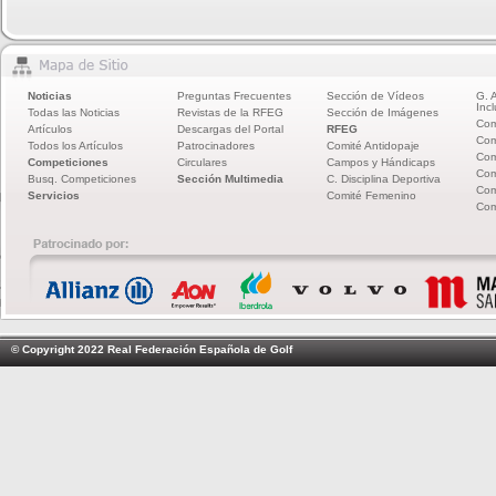
Noticias
Preguntas Frecuentes
Sección de Vídeos
G. 
Incl
Todas las Noticias
Revistas de la RFEG
Sección de Imágenes
Com
Artículos
Descargas del Portal
RFEG
Com
Todos los Artículos
Patrocinadores
Comité Antidopaje
Com
Competiciones
Circulares
Campos y Hándicaps
Com
Busq. Competiciones
Sección Multimedia
C. Disciplina Deportiva
Com
Servicios
Comité Femenino
Com
© Copyright 2022 Real Federación Española de Golf