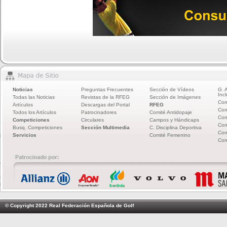
Noticias
Preguntas Frecuentes
Sección de Vídeos
G. 
Incl
Todas las Noticias
Revistas de la RFEG
Sección de Imágenes
Com
Artículos
Descargas del Portal
RFEG
Com
Todos los Artículos
Patrocinadores
Comité Antidopaje
Com
Competiciones
Circulares
Campos y Hándicaps
Com
Busq. Competiciones
Sección Multimedia
C. Disciplina Deportiva
Com
Servicios
Comité Femenino
Com
© Copyright 2022 Real Federación Española de Golf