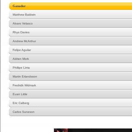
Ganador
Matthew Baldwin
Alvaro Velasco
Rhys Davies
Andrew McArthur
Felipe Aguilar
Adrien Mork
Phillipe Lima
Martin Erlandsson
Fredridk Widmark
Euan Little
Eric Calberg
Carlos Suneson