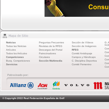
Noticias
Preguntas Frecuentes
Sección de Vídeos
G. 
Incl
Todas las Noticias
Revistas de la RFEG
Sección de Imágenes
Com
Artículos
Descargas del Portal
RFEG
Com
Todos los Artículos
Patrocinadores
Comité Antidopaje
Com
Competiciones
Circulares
Campos y Hándicaps
Com
Busq. Competiciones
Sección Multimedia
C. Disciplina Deportiva
Com
Servicios
Comité Femenino
Com
© Copyright 2022 Real Federación Española de Golf