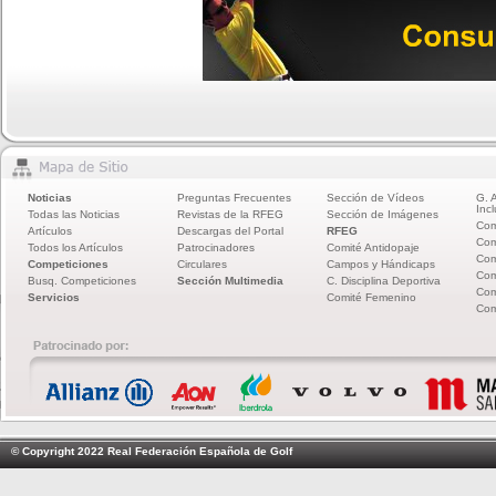
Noticias
Preguntas Frecuentes
Sección de Vídeos
G. 
Incl
Todas las Noticias
Revistas de la RFEG
Sección de Imágenes
Com
Artículos
Descargas del Portal
RFEG
Com
Todos los Artículos
Patrocinadores
Comité Antidopaje
Com
Competiciones
Circulares
Campos y Hándicaps
Com
Busq. Competiciones
Sección Multimedia
C. Disciplina Deportiva
Com
Servicios
Comité Femenino
Com
© Copyright 2022 Real Federación Española de Golf