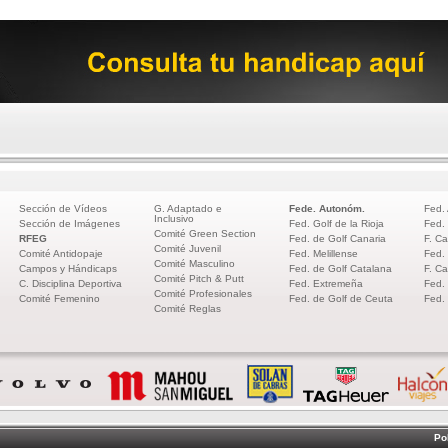
Sección de Vídeos
G. Adaptado e
Fede. Autonóm.
Fed.
Inclusivo
Sección de Imágenes
Fed. Golf de la Rioja
Fed.
Comité Green Section
RFEG
Fed. de Golf Canaria
F. Ca
Comité Juvenil
Comité Antidopaje
Fed. Melillense
Fed.
Comité Masculino
Campos y Hándicaps
Fed. de Golf Catalana
F. Ca
Comité Pitch & Putt
C. Disciplina Deportiva
Fed. Extremeña
Fed.
Comité Profesionales
Comité Femenino
Fed. de Golf de Ceuta
Fed.
Comité Reglas
Po