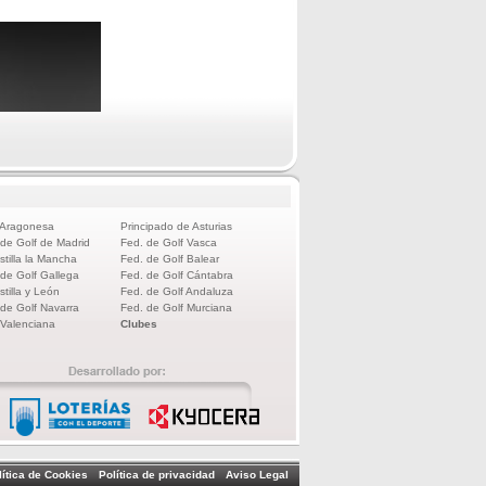
 Aragonesa
Principado de Asturias
 de Golf de Madrid
Fed. de Golf Vasca
stilla la Mancha
Fed. de Golf Balear
 de Golf Gallega
Fed. de Golf Cántabra
stilla y León
Fed. de Golf Andaluza
 de Golf Navarra
Fed. de Golf Murciana
 Valenciana
Clubes
lítica de Cookies
Política de privacidad
Aviso Legal