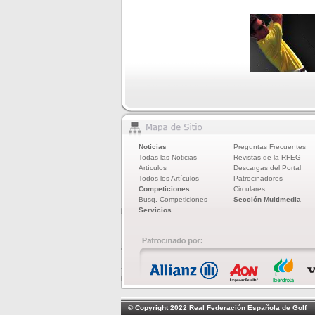
Noticias
Preguntas Frecuentes
Todas las Noticias
Revistas de la RFEG
Artículos
Descargas del Portal
Todos los Artículos
Patrocinadores
Competiciones
Circulares
Busq. Competiciones
Sección Multimedia
Servicios
© Copyright 2022 Real Federación Española de Golf