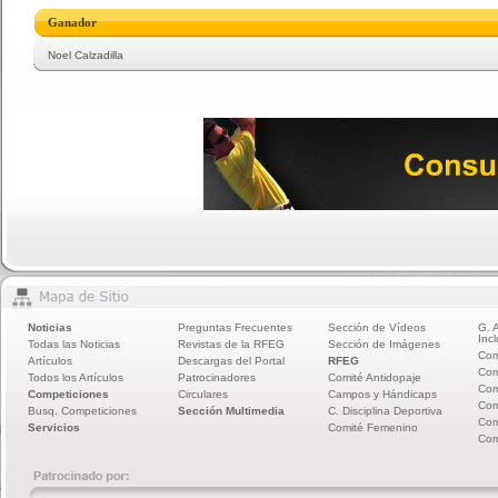
Ganador
Noel Calzadilla
Noticias
Preguntas Frecuentes
Sección de Vídeos
G. 
Incl
Todas las Noticias
Revistas de la RFEG
Sección de Imágenes
Com
Artículos
Descargas del Portal
RFEG
Com
Todos los Artículos
Patrocinadores
Comité Antidopaje
Com
Competiciones
Circulares
Campos y Hándicaps
Com
Busq. Competiciones
Sección Multimedia
C. Disciplina Deportiva
Com
Servicios
Comité Femenino
Com