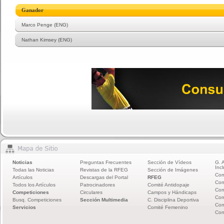
Ganador
Marco Penge (ENG)
Nathan Kimsey (ENG)
Noticias
Preguntas Frecuentes
Sección de Vídeos
G. 
Incl
Todas las Noticias
Revistas de la RFEG
Sección de Imágenes
Com
Artículos
Descargas del Portal
RFEG
Com
Todos los Artículos
Patrocinadores
Comité Antidopaje
Com
Competiciones
Circulares
Campos y Hándicaps
Com
Busq. Competiciones
Sección Multimedia
C. Disciplina Deportiva
Com
Servicios
Comité Femenino
Com