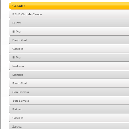
Ganador
RSHE Club de Campo
El Prat
El Prat
Basozábal
Castiello
El Prat
Pedreña
Manises
Basozábal
Son Servera
Son Servera
Raimat
Castiello
Zarauz