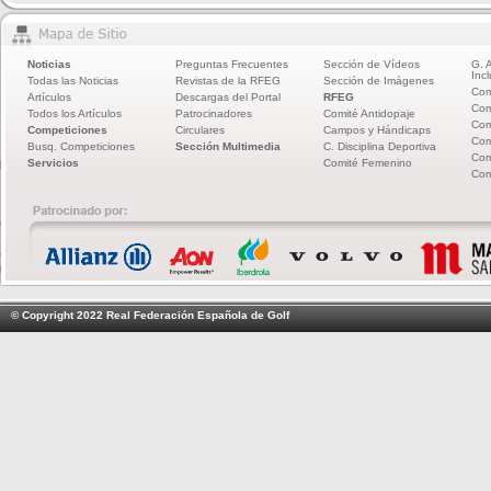
Noticias
Preguntas Frecuentes
Sección de Vídeos
G. 
Incl
Todas las Noticias
Revistas de la RFEG
Sección de Imágenes
Com
Artículos
Descargas del Portal
RFEG
Com
Todos los Artículos
Patrocinadores
Comité Antidopaje
Com
Competiciones
Circulares
Campos y Hándicaps
Com
Busq. Competiciones
Sección Multimedia
C. Disciplina Deportiva
Com
Servicios
Comité Femenino
Com
© Copyright 2022 Real Federación Española de Golf