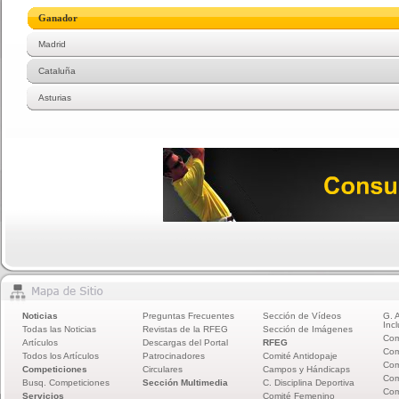
Ganador
Madrid
Cataluña
Asturias
Noticias
Preguntas Frecuentes
Sección de Vídeos
G. 
Incl
Todas las Noticias
Revistas de la RFEG
Sección de Imágenes
Com
Artículos
Descargas del Portal
RFEG
Com
Todos los Artículos
Patrocinadores
Comité Antidopaje
Com
Competiciones
Circulares
Campos y Hándicaps
Com
Busq. Competiciones
Sección Multimedia
C. Disciplina Deportiva
Com
Servicios
Comité Femenino