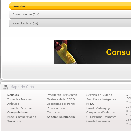
Ganador
Pedro Lencart (Por)
Kevin Leblanc (Ita)
Noticias
Preguntas Frecuentes
Sección de Vídeos
G. 
Incl
Todas las Noticias
Revistas de la RFEG
Sección de Imágenes
Com
Artículos
Descargas del Portal
RFEG
Com
Todos los Artículos
Patrocinadores
Comité Antidopaje
Com
Competiciones
Circulares
Campos y Hándicaps
Com
Busq. Competiciones
Sección Multimedia
C. Disciplina Deportiva
Com
Servicios
Comité Femenino
Com