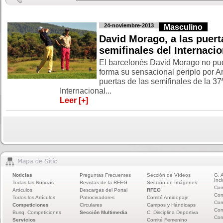
24-noviembre-2013
Masculino
David Morago, a las puert
semifinales del Internacion
El barcelonés David Morago no pud
forma su sensacional periplo por A
puertas de las semifinales de la 37
Internacional...
Leer [+]
Noticias
Preguntas Frecuentes
Sección de Vídeos
G. 
Incl
Todas las Noticias
Revistas de la RFEG
Sección de Imágenes
Com
Artículos
Descargas del Portal
RFEG
Com
Todos los Artículos
Patrocinadores
Comité Antidopaje
Com
Competiciones
Circulares
Campos y Hándicaps
Com
Busq. Competiciones
Sección Multimedia
C. Disciplina Deportiva
Com
Servicios
Comité Femenino