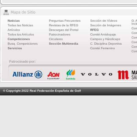
Noticias
Preguntas Frecuentes
Sección de Vídeos
G. 
Incl
Todas las Noticias
Revistas de la RFEG
Sección de Imágenes
Com
Artículos
Descargas del Portal
RFEG
Com
Todos los Artículos
Patrocinadores
Comité Antidopaje
Com
Competiciones
Circulares
Campos y Hándicaps
Com
Busq. Competiciones
Sección Multimedia
C. Disciplina Deportiva
Com
Servicios
Comité Femenino
Com
© Copyright 2022 Real Federación Española de Golf