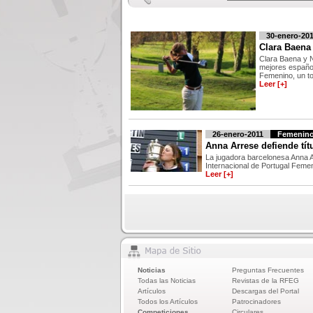
30-enero-201
Clara Baena 
Clara Baena y N
mejores español
Femenino, un to.
Leer [+]
26-enero-2011
Femenin
Anna Arrese defiende tít
La jugadora barcelonesa Anna Ar
Internacional de Portugal Femen
Leer [+]
Noticias
Preguntas Frecuentes
Todas las Noticias
Revistas de la RFEG
Artículos
Descargas del Portal
Todos los Artículos
Patrocinadores
Competiciones
Circulares