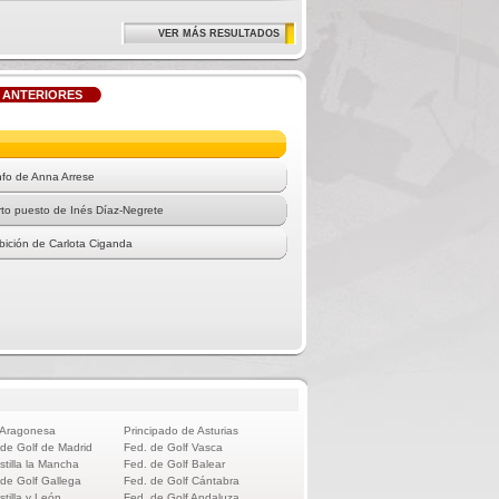
VER MÁS RESULTADOS
 ANTERIORES
nfo de Anna Arrese
to puesto de Inés Díaz-Negrete
bición de Carlota Ciganda
 Aragonesa
Principado de Asturias
 de Golf de Madrid
Fed. de Golf Vasca
stilla la Mancha
Fed. de Golf Balear
 de Golf Gallega
Fed. de Golf Cántabra
stilla y León
Fed. de Golf Andaluza