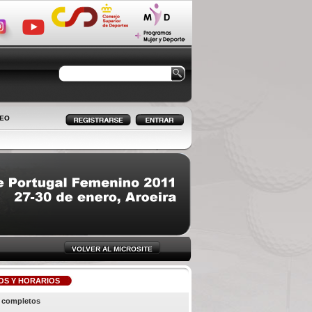
LEO
VOLVER AL MICROSITE
OS Y HORARIOS
 completos