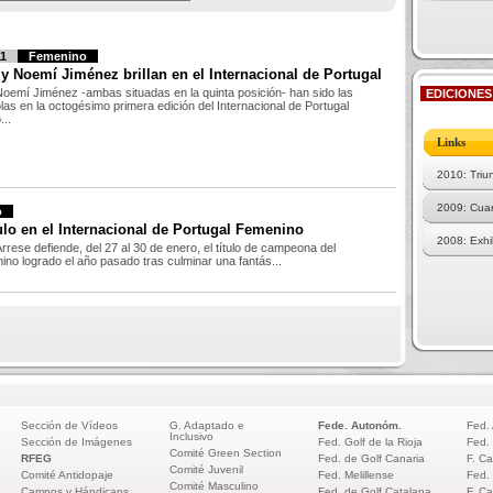
1
Femenino
y Noemí Jiménez brillan en el Internacional de Portugal
oemí Jiménez -ambas situadas en la quinta posición- han sido las
EDICIONES
as en la octogésimo primera edición del Internacional de Portugal
..
Links
2010: Triu
2009: Cuar
o
ulo en el Internacional de Portugal Femenino
2008: Exhi
rese defiende, del 27 al 30 de enero, el título de campeona del
ino logrado el año pasado tras culminar una fantás...
Sección de Vídeos
G. Adaptado e
Fede. Autonóm.
Fed.
Inclusivo
Sección de Imágenes
Fed. Golf de la Rioja
Fed.
Comité Green Section
RFEG
Fed. de Golf Canaria
F. Ca
Comité Juvenil
Comité Antidopaje
Fed. Melillense
Fed.
Comité Masculino
Campos y Hándicaps
Fed. de Golf Catalana
F. Ca