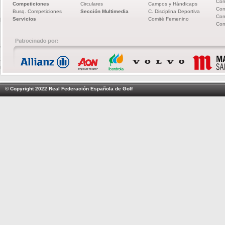
Com
Competiciones
Circulares
Campos y Hándicaps
Com
Busq. Competiciones
Sección Multimedia
C. Disciplina Deportiva
Com
Servicios
Comité Femenino
Com
© Copyright 2022 Real Federación Española de Golf