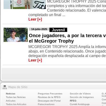
MCGREGOR TROPHY 2025 Consult
completos y otra información del t
Contenido relacionado. El valenci
completado un final ...
Leer [+]
14-julio-2025
Juvenil
Once jugadores, a por la tercera v
el McGregor Trophy
MCGREGOR TROPHY 2025 Amplía la informac
abajo, en Contenido relacionado. Once jugad
delegación española desplazada al campo de R
Leer [+]
Noticias
Preguntas Frecuentes
Sección de Vídeos
G. 
Incl
Todas las Noticias
Revistas de la RFEG
Sección de Imágenes
Com
Artículos
Descargas del Portal
RFEG
Com
Todos los Artículos
Patrocinadores
Comité Antidopaje