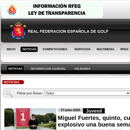
INICIO
NOTICIAS
COMPETICIONES
SERVICIOS
MULTIMEDIA
RFEG
NOTICIAS
INFORMACION GENERAL
PALMARÉS
NOTICIAS
Filtrar por Áreas:
17-julio-2025
Juvenil
Miguel Fuertes, quinto, cu
explosivo una buena sema