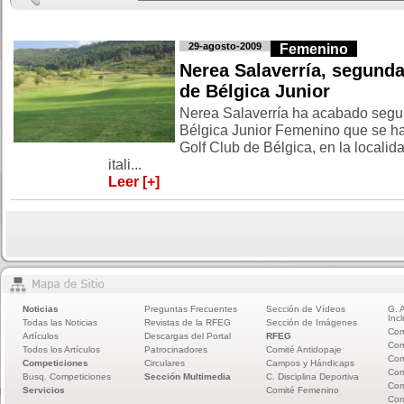
29-agosto-2009
Femenino
Nerea Salaverría, segunda
de Bélgica Junior
Nerea Salaverría ha acabado segun
Bélgica Junior Femenino que se ha
Golf Club de Bélgica, en la localida
itali...
Leer [+]
Noticias
Preguntas Frecuentes
Sección de Vídeos
G. 
Incl
Todas las Noticias
Revistas de la RFEG
Sección de Imágenes
Com
Artículos
Descargas del Portal
RFEG
Com
Todos los Artículos
Patrocinadores
Comité Antidopaje
Com
Competiciones
Circulares
Campos y Hándicaps
Com
Busq. Competiciones
Sección Multimedia
C. Disciplina Deportiva
Com
Servicios
Comité Femenino
Com