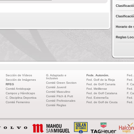
Clasificació
Clasificació
Horario de s
Reglas Loc
Sección de Vídeos
G. Adaptado e
Fede. Autonóm.
Fed.
Inclusivo
Sección de Imágenes
Fed. Golf de la Rioja
Fed.
Comité Green Section
RFEG
Fed. de Golf Canaria
F. Ca
Comité Juvenil
Comité Antidopaje
Fed. Melillense
Fed.
Comité Masculino
Campos y Hándicaps
Fed. de Golf Catalana
F. Ca
Comité Pitch & Putt
C. Disciplina Deportiva
Fed. Extremeña
Fed.
Comité Profesionales
Comité Femenino
Fed. de Golf de Ceuta
Fed.
Comité Reglas