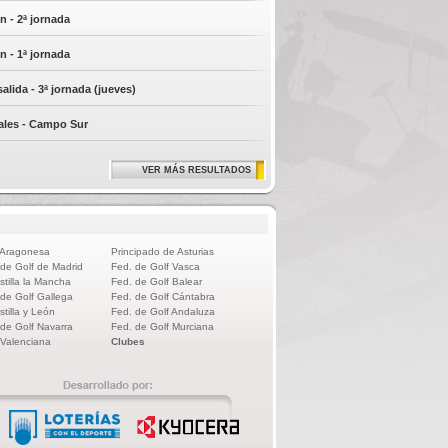
n - 2ª jornada
n - 1ª jornada
alida - 3ª jornada (jueves)
ales - Campo Sur
VER MÁS RESULTADOS
 Aragonesa
Principado de Asturias
 de Golf de Madrid
Fed. de Golf Vasca
stilla la Mancha
Fed. de Golf Balear
 de Golf Gallega
Fed. de Golf Cántabra
stilla y León
Fed. de Golf Andaluza
 de Golf Navarra
Fed. de Golf Murciana
 Valenciana
Clubes