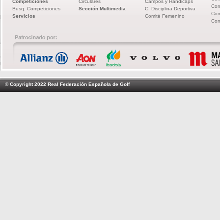
Competiciones
Circulares
Campos y Hándicaps
Com
Busq. Competiciones
Sección Multimedia
C. Disciplina Deportiva
Com
Servicios
Comité Femenino
Com
© Copyright 2022 Real Federación Española de Golf