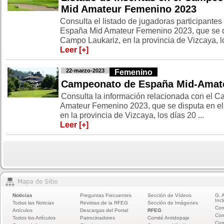
Mid Amateur Femenino 2023
Consulta el listado de jugadoras participante
España Mid Amateur Femenino 2023, que se d
Campo Laukariz, en la provincia de Vizcaya, lo
Leer [+]
22-marzo-2023
Femenino
Campeonato de España Mid-Amat
Consulta la información relacionada con el
Amateur Femenino 2023, que se disputa en e
en la provincia de Vizcaya, los días 20 ...
Leer [+]
Noticias
Preguntas Frecuentes
Sección de Vídeos
G. 
Incl
Todas las Noticias
Revistas de la RFEG
Sección de Imágenes
Com
Artículos
Descargas del Portal
RFEG
Com
Todos los Artículos
Patrocinadores
Comité Antidopaje
Com