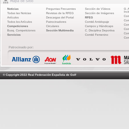
Noticias
Preguntas Frecuentes
Sección de Vídeos
G. 
Incl
Todas las Noticias
Revistas de la RFEG
Sección de Imágenes
Com
Artículos
Descargas del Portal
RFEG
Com
Todos los Artículos
Patrocinadores
Comité Antidopaje
Com
Competiciones
Circulares
Campos y Hándicaps
Com
Busq. Competiciones
Sección Multimedia
C. Disciplina Deportiva
Com
Servicios
Comité Femenino
Com
© Copyright 2022 Real Federación Española de Golf