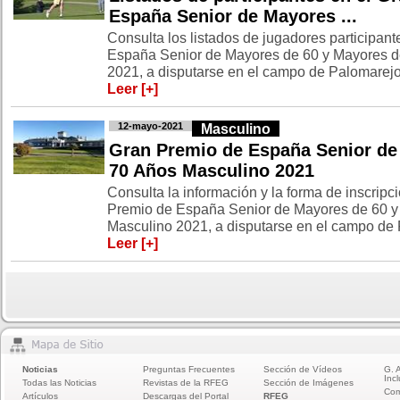
España Senior de Mayores ...
Consulta los listados de jugadores participan
España Senior de Mayores de 60 y Mayores d
2021, a disputarse en el campo de Palomarejos
Leer [+]
12-mayo-2021
Masculino
Gran Premio de España Senior de
70 Años Masculino 2021
Consulta la información y la forma de inscripci
Premio de España Senior de Mayores de 60 y
Masculino 2021, a disputarse en el campo de P
Leer [+]
Noticias
Preguntas Frecuentes
Sección de Vídeos
G. 
Incl
Todas las Noticias
Revistas de la RFEG
Sección de Imágenes
Com
Artículos
Descargas del Portal
RFEG