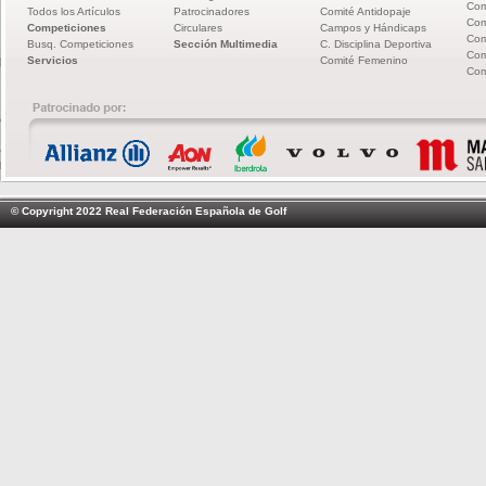
Com
Todos los Artículos
Patrocinadores
Comité Antidopaje
Com
Competiciones
Circulares
Campos y Hándicaps
Com
Busq. Competiciones
Sección Multimedia
C. Disciplina Deportiva
Com
Servicios
Comité Femenino
Com
© Copyright 2022 Real Federación Española de Golf