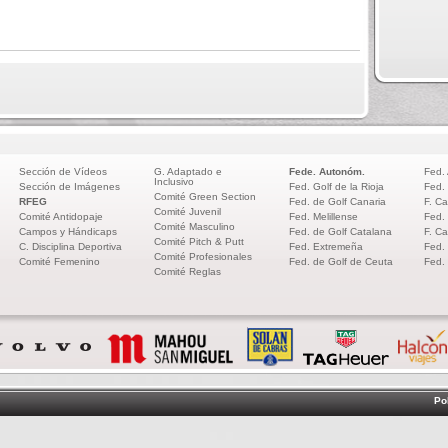
Sección de Vídeos
G. Adaptado e
Fede. Autonóm.
Fed.
Inclusivo
Sección de Imágenes
Fed. Golf de la Rioja
Fed.
Comité Green Section
RFEG
Fed. de Golf Canaria
F. Ca
Comité Juvenil
Comité Antidopaje
Fed. Melillense
Fed.
Comité Masculino
Campos y Hándicaps
Fed. de Golf Catalana
F. Ca
Comité Pitch & Putt
C. Disciplina Deportiva
Fed. Extremeña
Fed.
Comité Profesionales
Comité Femenino
Fed. de Golf de Ceuta
Fed.
Comité Reglas
Po