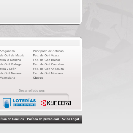
 Aragonesa
Principado de Asturias
 de Golf de Madrid
Fed. de Golf Vasca
stilla la Mancha
Fed. de Golf Balear
 de Golf Gallega
Fed. de Golf Cántabra
stilla y León
Fed. de Golf Andaluza
 de Golf Navarra
Fed. de Golf Murciana
 Valenciana
Clubes
lítica de Cookies
Política de privacidad
Aviso Legal