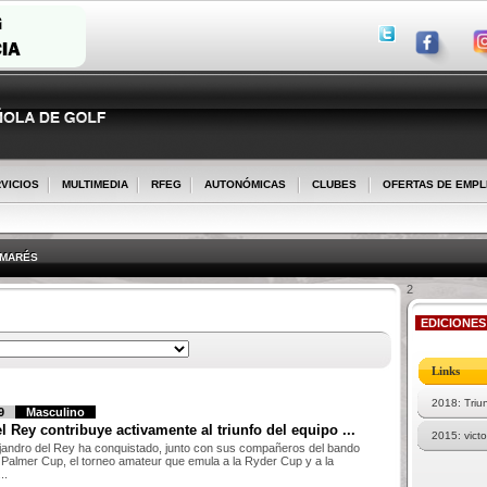
VICIOS
MULTIMEDIA
RFEG
AUTONÓMICAS
CLUBES
OFERTAS DE EMP
LMARÉS
2
EDICIONES
Links
2018: Triu
9
Masculino
l Rey contribuye activamente al triunfo del equipo ...
2015: vict
ejandro del Rey ha conquistado, junto con sus compañeros del bando
la Palmer Cup, el torneo amateur que emula a la Ryder Cup y a la
..