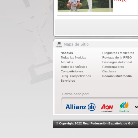
Leer [+]
Noticias
Preguntas Frecuentes
Todas las Noticias
Revistas de la RFEG
Artículos
Descargas del Portal
Todos los Artículos
Patrocinadores
Competiciones
Circulares
Busq. Competiciones
Sección Multimedia
Servicios
© Copyright 2022 Real Federación Española de Golf