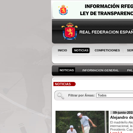
INICIO
NOTICIAS
COMPETICIONES
SER
NOTICIAS
INFORMACION GENERAL
PA
NOTICIAS
Filtrar por Áreas:
09-junio-201
Alejandro de
El madrileño Al
internacional, 
Presidents Cup.