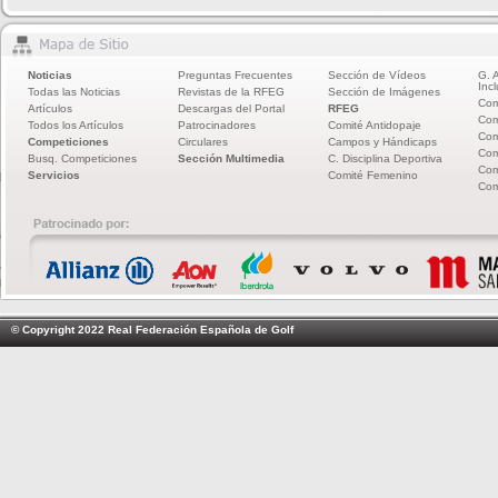
Noticias
Preguntas Frecuentes
Sección de Vídeos
G. 
Incl
Todas las Noticias
Revistas de la RFEG
Sección de Imágenes
Com
Artículos
Descargas del Portal
RFEG
Com
Todos los Artículos
Patrocinadores
Comité Antidopaje
Com
Competiciones
Circulares
Campos y Hándicaps
Com
Busq. Competiciones
Sección Multimedia
C. Disciplina Deportiva
Com
Servicios
Comité Femenino
Com
© Copyright 2022 Real Federación Española de Golf