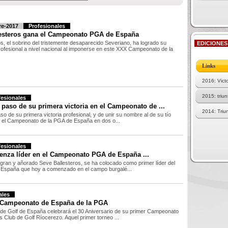
re-2017
Profesionales
esteros gana el Campeonato PGA de España
s, el sobrino del tristemente desaparecido Severiano, ha logrado su
EDICIONES
rofesional a nivel nacional al imponerse en este XXX Campeonato de la
Links
2016: Vict
2015: triu
fesionales
 paso de su primera victoria en el Campeonato de ...
2014: Triu
o de su primera victoria profesional, y de unir su nombre al de su tío
 el Campeonato de la PGA de España en dos o...
fesionales
enza líder en el Campeonato PGA de España ...
 gran y añorado Seve Ballesteros, se ha colocado como primer líder del
España que hoy a comenzado en el campo burgalé...
ales
 Campeonato de España de la PGA
 de Golf de España celebrará el 30 Aniversario de su primer Campeonato
Club de Golf Ríocerezo. Aquel primer torneo ...