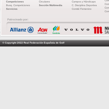
Com
Competiciones
Circulares
Campos y Hándicaps
Com
Busq. Competiciones
Sección Multimedia
C. Disciplina Deportiva
Com
Servicios
Comité Femenino
Com
© Copyright 2022 Real Federación Española de Golf