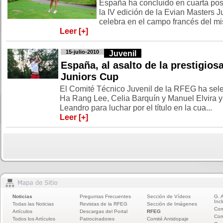
España ha concluido en cuarta posi
la IV edición de la Evian Masters J
celebra en el campo francés del mi
Leer [+]
15-julio-2010
Juvenil
España, al asalto de la prestigios
Juniors Cup
El Comité Técnico Juvenil de la RFEG ha sele
Ha Rang Lee, Celia Barquín y Manuel Elvira y
Leandro para luchar por el título en la cua...
Leer [+]
Noticias
Preguntas Frecuentes
Sección de Vídeos
G. 
Incl
Todas las Noticias
Revistas de la RFEG
Sección de Imágenes
Com
Artículos
Descargas del Portal
RFEG
Com
Todos los Artículos
Patrocinadores
Comité Antidopaje