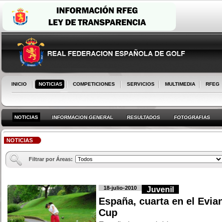
INICIO
NOTICIAS
COMPETICIONES
SERVICIOS
MULTIMEDIA
RFEG
NOTICIAS
INFORMACION GENERAL
RESULTADOS
FOTOGRAFIAS
NOTICIAS
Filtrar por Áreas:
18-julio-2010
Juvenil
España, cuarta en el Evia
Cup