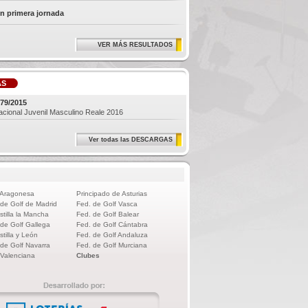
ón primera jornada
VER MÁS RESULTADOS
AS
79/2015
acional Juvenil Masculino Reale 2016
Ver todas las DESCARGAS
 Aragonesa
Principado de Asturias
 de Golf de Madrid
Fed. de Golf Vasca
stilla la Mancha
Fed. de Golf Balear
 de Golf Gallega
Fed. de Golf Cántabra
stilla y León
Fed. de Golf Andaluza
 de Golf Navarra
Fed. de Golf Murciana
 Valenciana
Clubes