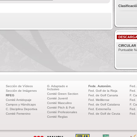
Clasificaci
DESCARG
CIRCULAR 
Puntuable N
Sección de Vídeos
G. Adaptado e
Fede. Autonóm.
Fed.
Inclusivo
Sección de Imágenes
Fed. Golf de la Rioja
Fed.
Comité Green Section
RFEG
Fed. de Golf Canaria
F. Ca
Comité Juvenil
Comité Antidopaje
Fed. Melillense
Fed.
Comité Masculino
Campos y Hándicaps
Fed. de Golf Catalana
F. Ca
Comité Pitch & Putt
C. Disciplina Deportiva
Fed. Extremeña
Fed.
Comité Profesionales
Comité Femenino
Fed. de Golf de Ceuta
Fed.
Comité Reglas