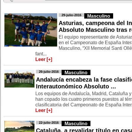
29-julio-2016
Masculino
Asturias, campeona del I
Absoluto Masculino tras re
El equipo representante de Asturias
en el Campeonato de España Inter
Masculino, “XII Memorial Santi Ollé”
fant...
Leer [+]
26-julio-2016
Masculino
Andalucía encabeza la fase clasifi
Interautonómico Absoluto ...
Los equipos de Andalucía, Madrid, Cataluña y 
han copado los cuatro primeros puestos al tér
clasificatoria del Campeonato de España Inter.
Leer [+]
22-julio-2016
Masculino
Cataluña, a revalidar título en cas