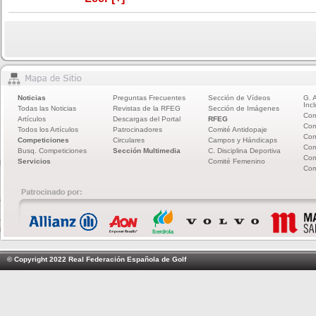
Noticias
Preguntas Frecuentes
Sección de Vídeos
G. 
Incl
Todas las Noticias
Revistas de la RFEG
Sección de Imágenes
Com
Artículos
Descargas del Portal
RFEG
Com
Todos los Artículos
Patrocinadores
Comité Antidopaje
Com
Competiciones
Circulares
Campos y Hándicaps
Com
Busq. Competiciones
Sección Multimedia
C. Disciplina Deportiva
Com
Servicios
Comité Femenino
Com
© Copyright 2022 Real Federación Española de Golf