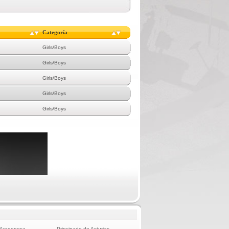
Categoría
Girls/Boys
Girls/Boys
Girls/Boys
Girls/Boys
Girls/Boys
 Aragonesa
Principado de Asturias