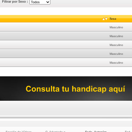
Filtrar por Sexo :
Sexo
Masculino
Masculino
Masculino
Masculino
Masculino
Sección de Vídeos
G. Adaptado e
Fede. Autonóm.
Fed.