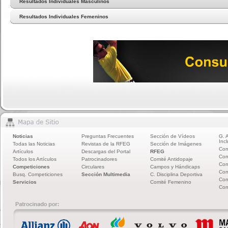
Resultados Individuales Masculinos
Resultados Individuales Femeninos
Noticias
Preguntas Frecuentes
Sección de Vídeos
G. 
Incl
Todas las Noticias
Revistas de la RFEG
Sección de Imágenes
Com
Artículos
Descargas del Portal
RFEG
Com
Todos los Artículos
Patrocinadores
Comité Antidopaje
Com
Competiciones
Circulares
Campos y Hándicaps
Com
Busq. Competiciones
Sección Multimedia
C. Disciplina Deportiva
Com
Servicios
Comité Femenino
Com