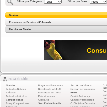
Filtrar por Categoría:
Filtrar por Sexo :
Nombre
Posiciones de Bandera - 3ª Jornada
Resultados Finales
Noticias
Preguntas Frecuentes
Sección de Vídeos
G. 
Incl
Todas las Noticias
Revistas de la RFEG
Sección de Imágenes
Com
Artículos
Descargas del Portal
RFEG
Com
Todos los Artículos
Patrocinadores
Comité Antidopaje
Com
Competiciones
Circulares
Campos y Hándicaps
Com
Busq. Competiciones
Sección Multimedia
C. Disciplina Deportiva
Com
Servicios
Comité Femenino