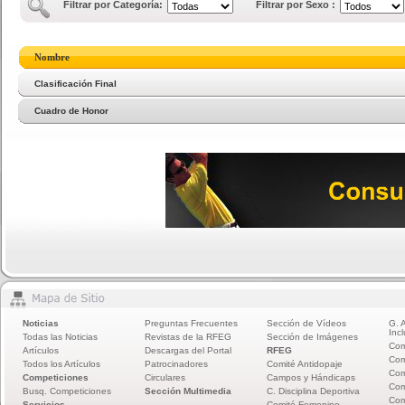
Filtrar por Categoría:
Filtrar por Sexo :
Nombre
Clasificación Final
Cuadro de Honor
Noticias
Preguntas Frecuentes
Sección de Vídeos
G. 
Incl
Todas las Noticias
Revistas de la RFEG
Sección de Imágenes
Com
Artículos
Descargas del Portal
RFEG
Com
Todos los Artículos
Patrocinadores
Comité Antidopaje
Com
Competiciones
Circulares
Campos y Hándicaps
Com
Busq. Competiciones
Sección Multimedia
C. Disciplina Deportiva
Com
Servicios
Comité Femenino