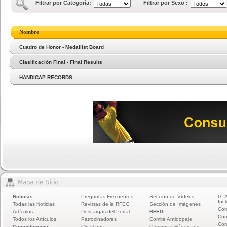
Filtrar por Categoría:
Filtrar por Sexo :
Nombre
Cuadro de Honor - Medallist Board
Clasificación Final - Final Results
HANDICAP RECORDS
Noticias
Preguntas Frecuentes
Sección de Vídeos
G. 
Incl
Todas las Noticias
Revistas de la RFEG
Sección de Imágenes
Com
Artículos
Descargas del Portal
RFEG
Com
Todos los Artículos
Patrocinadores
Comité Antidopaje
Com
Competiciones
Circulares
Campos y Hándicaps