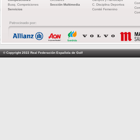
Com
Busq. Competiciones
Sección Multimedia
C. Disciplina Deportiva
Com
Servicios
Comité Femenino
Com
© Copyright 2022 Real Federación Española de Golf