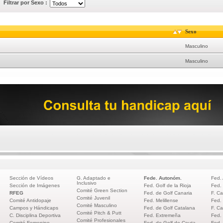
Filtrar por Sexo :
Sexo
Masculino
Masculino
Sección de Vídeos
G. Adaptado e
Fede. Autonóm.
Fed.
Inclusivo
Sección de Imágenes
Fed. Golf de la Rioja
Fed.
Comité Green Section
RFEG
Fed. de Golf Canaria
F. Ca
Comité Juvenil
Comité Antidopaje
Fed. Melillense
Fed.
Comité Masculino
Campos y Hándicaps
Fed. de Golf Catalana
F. Ca
Comité Pitch & Putt
C. Disciplina Deportiva
Fed. Extremeña
Fed.
Comité Profesionales
Comité Femenino
Fed. de Golf de Ceuta
Fed.