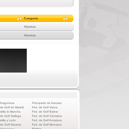
Categoría
Absoluta
Absoluta
 Aragonesa
Principado de Asturias
 de Golf de Madrid
Fed. de Golf Vasca
stilla la Mancha
Fed. de Golf Balear
 de Golf Gallega
Fed. de Golf Cántabra
stilla y León
Fed. de Golf Andaluza
 de Golf Navarra
Fed. de Golf Murciana
 Valenciana
Clubes