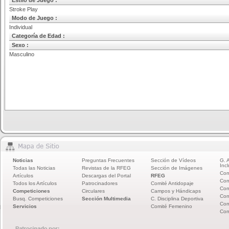
Estilo de Juego :
Stroke Play
Modo de Juego :
Individual
Categoría de Edad :
Sexo :
Masculino
Noticias
Preguntas Frecuentes
Sección de Vídeos
G. 
Incl
Todas las Noticias
Revistas de la RFEG
Sección de Imágenes
Com
Artículos
Descargas del Portal
RFEG
Com
Todos los Artículos
Patrocinadores
Comité Antidopaje
Com
Competiciones
Circulares
Campos y Hándicaps
Com
Busq. Competiciones
Sección Multimedia
C. Disciplina Deportiva
Com
Servicios
Comité Femenino
Com