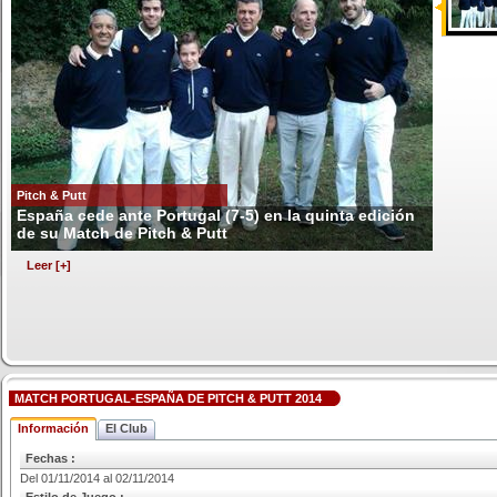
Pitch & Putt
España cede ante Portugal (7-5) en la quinta edición
de su Match de Pitch & Putt
Leer [+]
MATCH PORTUGAL-ESPAÑA DE PITCH & PUTT 2014
Información
El Club
Fechas :
Del 01/11/2014 al 02/11/2014