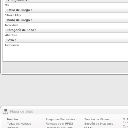
Nº Jugadores :
90
Estilo de Juego :
Stroke Play
Modo de Juego :
Individual
Categoría de Edad :
Absoluta
Sexo :
Femenino
Noticias
Preguntas Frecuentes
Sección de Vídeos
G. 
Incl
Todas las Noticias
Revistas de la RFEG
Sección de Imágenes
Com
Artículos
Descargas del Portal
RFEG