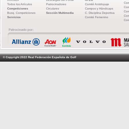
Com
Todos los Artículos
Patrocinadores
Comité Antidopaje
Com
Competiciones
Circulares
Campos y Hándicaps
Com
Busq. Competiciones
Sección Multimedia
C. Disciplina Deportiva
Com
Servicios
Comité Femenino
Com
© Copyright 2022 Real Federación Española de Golf