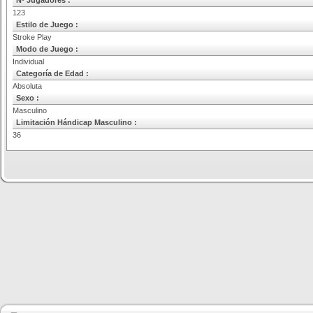
Nº Jugadores :
123
Estilo de Juego :
Stroke Play
Modo de Juego :
Individual
Categoría de Edad :
Absoluta
Sexo :
Masculino
Limitación Hándicap Masculino :
36