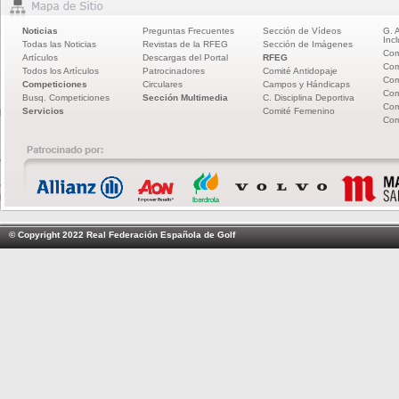
Noticias
Preguntas Frecuentes
Sección de Vídeos
G. 
Incl
Todas las Noticias
Revistas de la RFEG
Sección de Imágenes
Com
Artículos
Descargas del Portal
RFEG
Com
Todos los Artículos
Patrocinadores
Comité Antidopaje
Com
Competiciones
Circulares
Campos y Hándicaps
Com
Busq. Competiciones
Sección Multimedia
C. Disciplina Deportiva
Com
Servicios
Comité Femenino
Com
© Copyright 2022 Real Federación Española de Golf