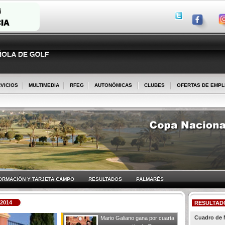
VICIOS
MULTIMEDIA
RFEG
AUTONÓMICAS
CLUBES
OFERTAS DE EMP
ORMACIÓN Y TARJETA CAMPO
RESULTADOS
PALMARÉS
2014
RESULTAD
Cuadro de 
Mario Galiano gana por cuarta