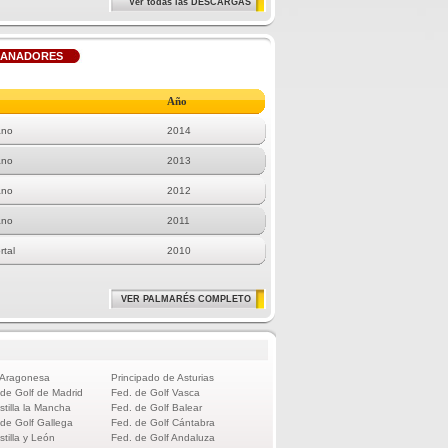
Ver todas las DESCARGAS
GANADORES
Año
ano
2014
ano
2013
ano
2012
ano
2011
rtal
2010
VER PALMARÉS COMPLETO
 Aragonesa
Principado de Asturias
 de Golf de Madrid
Fed. de Golf Vasca
stilla la Mancha
Fed. de Golf Balear
 de Golf Gallega
Fed. de Golf Cántabra
stilla y León
Fed. de Golf Andaluza