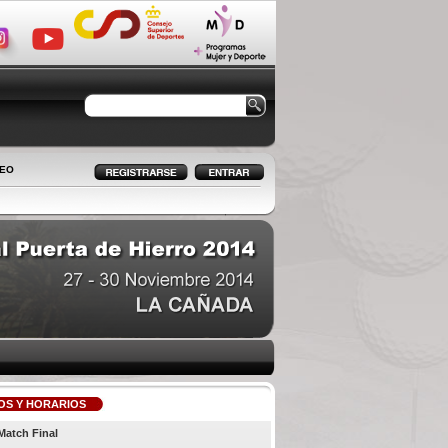
LEO
OS Y HORARIOS
Match Final