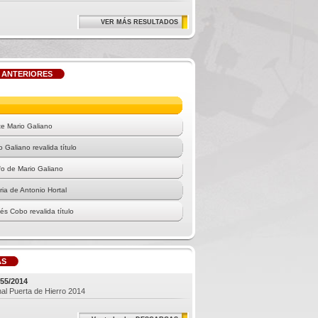
VER MÁS RESULTADOS
 ANTERIORES
te Mario Galiano
 Galiano revalida título
nfo de Mario Galiano
ria de Antonio Hortal
és Cobo revalida título
nfo de Moisés Cobo
ño de Samuel del Val
AS
55/2014
al Puerta de Hierro 2014