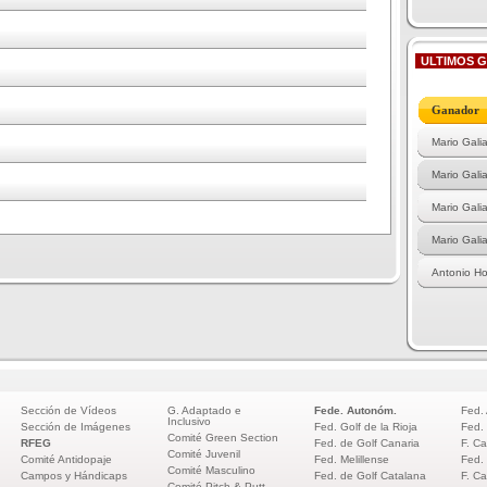
ULTIMOS 
Ganador
Mario Gali
Mario Gali
Mario Gali
Mario Gali
Antonio Ho
Sección de Vídeos
G. Adaptado e
Fede. Autonóm.
Fed.
Inclusivo
Sección de Imágenes
Fed. Golf de la Rioja
Fed.
Comité Green Section
RFEG
Fed. de Golf Canaria
F. Ca
Comité Juvenil
Comité Antidopaje
Fed. Melillense
Fed.
Comité Masculino
Campos y Hándicaps
Fed. de Golf Catalana
F. Ca
Comité Pitch & Putt