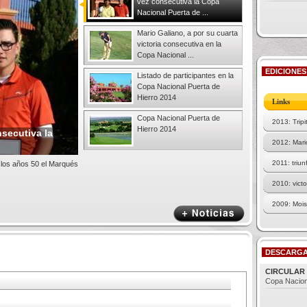
vez consecutiva la Copa
Nacional Puerta de ...
Mario Galiano, a por su cuarta
victoria consecutiva en la
Copa Nacional ...
EDICIONES
Listado de participantes en la
Copa Nacional Puerta de
Hierro 2014
Links
Copa Nacional Puerta de
2013: Tripi
Hierro 2014
secutiva la
2012: Mario
2011: triu
e los años 50 el Marqués
2010: victo
2009: Mois
2008: triu
2007: el a
DESCARG
CIRCULAR 
Copa Nacion