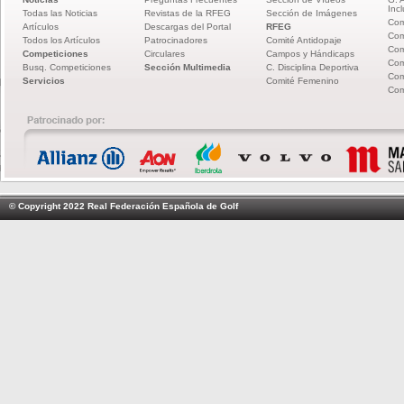
Incl
Todas las Noticias
Revistas de la RFEG
Sección de Imágenes
Com
Artículos
Descargas del Portal
RFEG
Com
Todos los Artículos
Patrocinadores
Comité Antidopaje
Com
Competiciones
Circulares
Campos y Hándicaps
Com
Busq. Competiciones
Sección Multimedia
C. Disciplina Deportiva
Com
Servicios
Comité Femenino
Com
© Copyright 2022 Real Federación Española de Golf