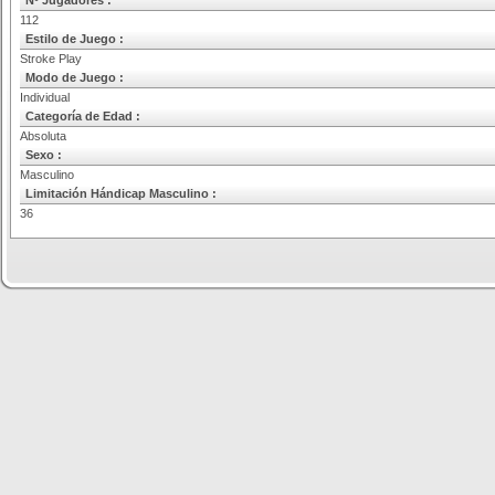
Nº Jugadores :
112
Estilo de Juego :
Stroke Play
Modo de Juego :
Individual
Categoría de Edad :
Absoluta
Sexo :
Masculino
Limitación Hándicap Masculino :
36