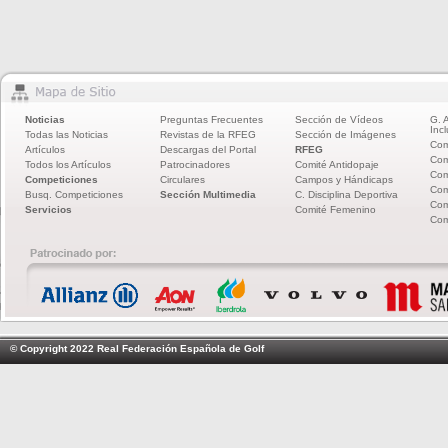
Noticias
Preguntas Frecuentes
Sección de Vídeos
G. 
Incl
Todas las Noticias
Revistas de la RFEG
Sección de Imágenes
Com
Artículos
Descargas del Portal
RFEG
Com
Todos los Artículos
Patrocinadores
Comité Antidopaje
Com
Competiciones
Circulares
Campos y Hándicaps
Com
Busq. Competiciones
Sección Multimedia
C. Disciplina Deportiva
Com
Servicios
Comité Femenino
Com
© Copyright 2022 Real Federación Española de Golf