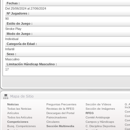
Fechas :
Del 25/06/2024 al 27/06/2024
Nº Jugadores :
90
Estilo de Juego :
Stroke Play
Modo de Juego :
Individual
Categoría de Edad :
Infantil
Sexo :
Masculino
Limitación Hándicap Masculino :
17
Noticias
Preguntas Frecuentes
Sección de Vídeos
G. 
Incl
Todas las Noticias
Revistas de la RFEG
Sección de Imágenes
Com
Artículos
Descargas del Portal
RFEG
Com
Todos los Artículos
Patrocinadores
Comité Antidopaje
Com
Competiciones
Circulares
Campos y Hándicaps
Com
Busq. Competiciones
Sección Multimedia
C. Disciplina Deportiva
Com