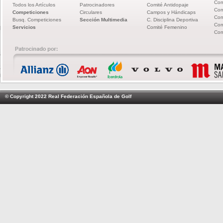
Com
Todos los Artículos
Patrocinadores
Comité Antidopaje
Com
Competiciones
Circulares
Campos y Hándicaps
Com
Busq. Competiciones
Sección Multimedia
C. Disciplina Deportiva
Com
Servicios
Comité Femenino
Com
© Copyright 2022 Real Federación Española de Golf