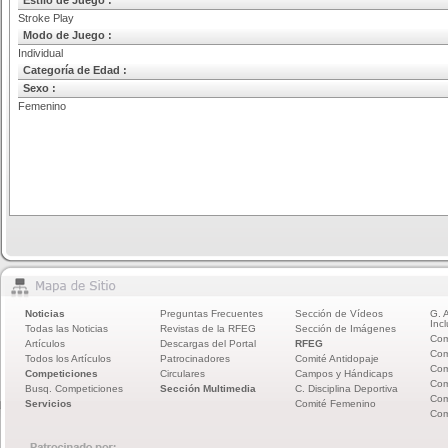
Estilo de Juego :
Stroke Play
Modo de Juego :
Individual
Categoría de Edad :
Sexo :
Femenino
Noticias
Preguntas Frecuentes
Sección de Vídeos
G. 
Incl
Todas las Noticias
Revistas de la RFEG
Sección de Imágenes
Com
Artículos
Descargas del Portal
RFEG
Com
Todos los Artículos
Patrocinadores
Comité Antidopaje
Com
Competiciones
Circulares
Campos y Hándicaps
Com
Busq. Competiciones
Sección Multimedia
C. Disciplina Deportiva
Com
Servicios
Comité Femenino
Com