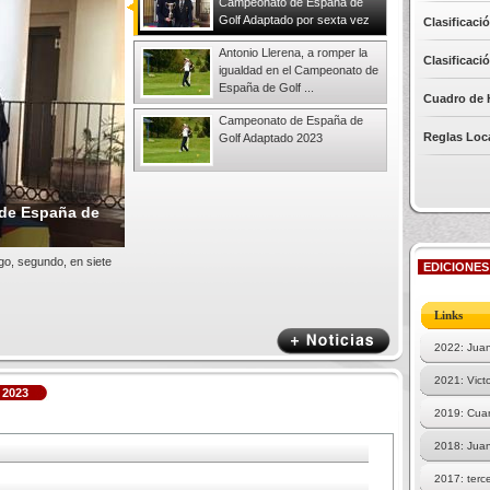
Campeonato de España de
Golf Adaptado por sexta vez
Clasificaci
Antonio Llerena, a romper la
Clasificaci
igualdad en el Campeonato de
España de Golf ...
Cuadro de 
Campeonato de España de
Reglas Loc
Golf Adaptado 2023
 de España de
go, segundo, en siete
EDICIONES
Links
2022: Juan
2021: Vict
2023
2019: Cuar
2018: Juan
2017: terce