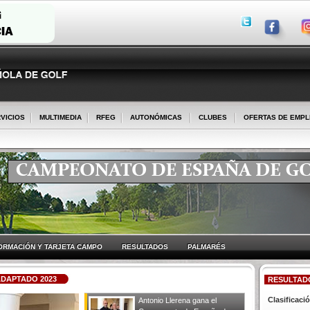
VICIOS
MULTIMEDIA
RFEG
AUTONÓMICAS
CLUBES
OFERTAS DE EMP
ORMACIÓN Y TARJETA CAMPO
RESULTADOS
PALMARÉS
ADAPTADO 2023
RESULTAD
Clasificac
Antonio Llerena gana el