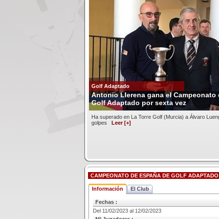
Golf Adaptado
Antonio Llerena gana el Campeonato
Golf Adaptado por sexta vez
Ha superado en La Torre Golf (Murcia) a Álvaro Luen
golpes
Leer [+]
CAMPEONATO DE ESPAÑA DE GOLF ADAPTADO 
Información
El Club
Fechas :
Del 11/02/2023 al 12/02/2023