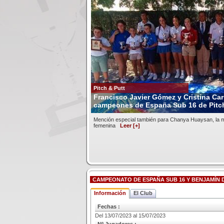
Pitch & Putt
Francisco Javier Gómez y Cristina Car
campeones de España Sub 16 de Pitch
Mención especial también para Chanya Huaysan, la m
femenina
Leer [+]
CAMPEONATO DE ESPAÑA SUB 16 Y BENJAMÍN D
Información
El Club
Fechas :
Del 13/07/2023 al 15/07/2023