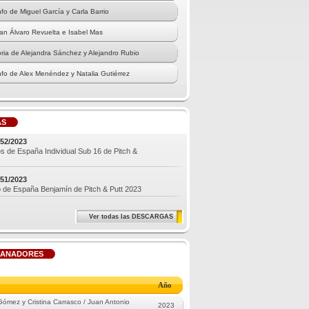
nfo de Miguel García y Carla Barrio
n Álvaro Revuelta e Isabel Mas
oria de Alejandra Sánchez y Alejandro Rubio
nfo de Alex Menéndez y Natalia Gutiérrez
an Samuel Espinosa y Carla Tejedo
ectáculo en Málaga
AS
icipación record
52/2023
 de España Individual Sub 16 de Pitch &
nfo de Ignacio Vidau y Alejandra Pasarín
andro Montañes y Elena Arias, primeros
51/2023
de España Benjamín de Pitch & Putt 2023
s Irizar y Marta Pérez, los mejores
Ver todas las DESCARGAS
o en Masía de las Estrellas
 fiesta en Torre Pacheco
GANADORES
Año
Gómez y Cristina Carrasco / Juan Antonio
2023