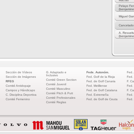
Macías
Pelayo Fer
(benjamine
Miguel Gar
Cancelado
A. Revuelta
(benjamine
Sección de Vídeos
G. Adaptado e
Fede. Autonóm.
Fed.
Inclusivo
Sección de Imágenes
Fed. Golf de la Rioja
Fed.
Comité Green Section
RFEG
Fed. de Golf Canaria
F. Ca
Comité Juvenil
Comité Antidopaje
Fed. Melillense
Fed.
Comité Masculino
Campos y Hándicaps
Fed. de Golf Catalana
F. Ca
Comité Pitch & Putt
C. Disciplina Deportiva
Fed. Extremeña
Fed.
Comité Profesionales
Comité Femenino
Fed. de Golf de Ceuta
Fed.
Comité Reglas