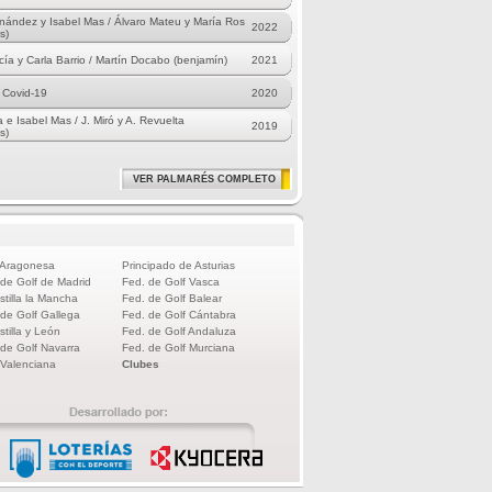
nández y Isabel Mas / Álvaro Mateu y María Ros
2022
s)
cía y Carla Barrio / Martín Docabo (benjamín)
2021
 Covid-19
2020
 e Isabel Mas / J. Miró y A. Revuelta
2019
s)
VER PALMARÉS COMPLETO
 Aragonesa
Principado de Asturias
 de Golf de Madrid
Fed. de Golf Vasca
stilla la Mancha
Fed. de Golf Balear
 de Golf Gallega
Fed. de Golf Cántabra
stilla y León
Fed. de Golf Andaluza
 de Golf Navarra
Fed. de Golf Murciana
 Valenciana
Clubes