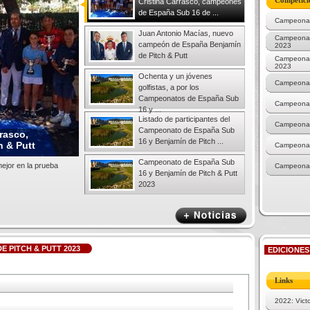
Competici
Cristina Carrasco, campeones
de España Sub 16 de ...
Campeonato
Juan Antonio Macías, nuevo
Campeonat
campeón de España Benjamín
2023
de Pitch & Putt
Campeonat
2023
Ochenta y un jóvenes
Campeonat
golfistas, a por los
Campeonatos de España Sub
Campeonato
16 y ...
Listado de participantes del
Campeonato
Campeonato de España Sub
rasco,
16 y Benjamín de Pitch ...
 & Putt
Campeonat
Campeonato de España Sub
ejor en la prueba
Campeonat
16 y Benjamín de Pitch & Putt
2023
E PITCH & PUTT 2023
EDICIONES
Links
2022: Vict