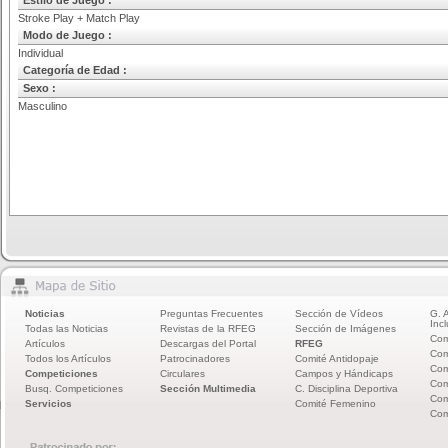
Estilo de Juego :
Stroke Play + Match Play
Modo de Juego :
Individual
Categoría de Edad :
Sexo :
Masculino
Noticias
Preguntas Frecuentes
Sección de Vídeos
G. 
Incl
Todas las Noticias
Revistas de la RFEG
Sección de Imágenes
Com
Artículos
Descargas del Portal
RFEG
Com
Todos los Artículos
Patrocinadores
Comité Antidopaje
Com
Competiciones
Circulares
Campos y Hándicaps
Com
Busq. Competiciones
Sección Multimedia
C. Disciplina Deportiva
Com
Servicios
Comité Femenino
Com