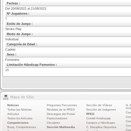
Fechas :
Del 20/08/2021 al 21/08/2021
Nº Jugadores :
7
Estilo de Juego :
Stroke Play
Modo de Juego :
Individual
Categoría de Edad :
Cadete
Sexo :
Femenino
Limitación Hándicap Femenino :
15
Noticias
Preguntas Frecuentes
Sección de Vídeos
G. 
Incl
Todas las Noticias
Revistas de la RFEG
Sección de Imágenes
Com
Artículos
Descargas del Portal
RFEG
Com
Todos los Artículos
Patrocinadores
Comité Antidopaje
Com
Competiciones
Circulares
Campos y Hándicaps
Com
Busq. Competiciones
Sección Multimedia
C. Disciplina Deportiva
Com