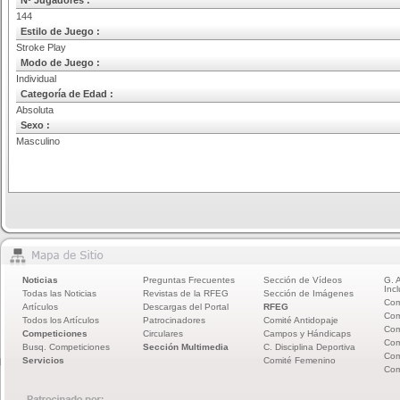
Nº Jugadores :
144
Estilo de Juego :
Stroke Play
Modo de Juego :
Individual
Categoría de Edad :
Absoluta
Sexo :
Masculino
Noticias
Preguntas Frecuentes
Sección de Vídeos
G. 
Incl
Todas las Noticias
Revistas de la RFEG
Sección de Imágenes
Com
Artículos
Descargas del Portal
RFEG
Com
Todos los Artículos
Patrocinadores
Comité Antidopaje
Com
Competiciones
Circulares
Campos y Hándicaps
Com
Busq. Competiciones
Sección Multimedia
C. Disciplina Deportiva
Com
Servicios
Comité Femenino
Com