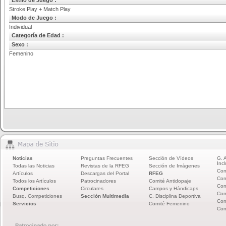
Estilo de Juego :
Stroke Play + Match Play
Modo de Juego :
Individual
Categoría de Edad :
Sexo :
Femenino
Noticias
Preguntas Frecuentes
Sección de Vídeos
G. 
Incl
Todas las Noticias
Revistas de la RFEG
Sección de Imágenes
Com
Artículos
Descargas del Portal
RFEG
Com
Todos los Artículos
Patrocinadores
Comité Antidopaje
Com
Competiciones
Circulares
Campos y Hándicaps
Com
Busq. Competiciones
Sección Multimedia
C. Disciplina Deportiva
Com
Servicios
Comité Femenino
Com