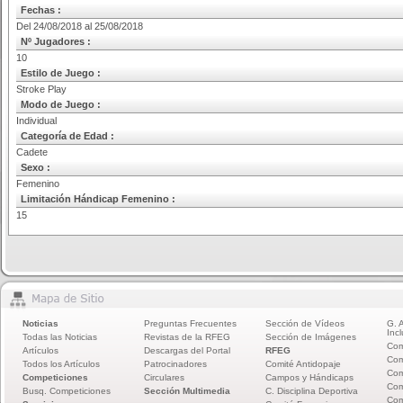
Fechas :
Del 24/08/2018 al 25/08/2018
Nº Jugadores :
10
Estilo de Juego :
Stroke Play
Modo de Juego :
Individual
Categoría de Edad :
Cadete
Sexo :
Femenino
Limitación Hándicap Femenino :
15
Noticias
Preguntas Frecuentes
Sección de Vídeos
G. 
Incl
Todas las Noticias
Revistas de la RFEG
Sección de Imágenes
Com
Artículos
Descargas del Portal
RFEG
Com
Todos los Artículos
Patrocinadores
Comité Antidopaje
Com
Competiciones
Circulares
Campos y Hándicaps
Com
Busq. Competiciones
Sección Multimedia
C. Disciplina Deportiva
Com